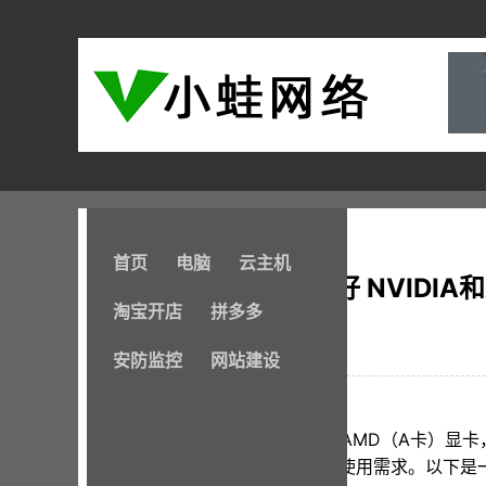
首页
电脑
云主机
显卡A卡好还是N卡好 NVIDIA
淘宝开店
拼多多
2024-08-15
安防监控
网站建设
选择NVIDIA（N卡）还是AMD（A卡）
件支持、驱动稳定性以及个人使用需求。以下是