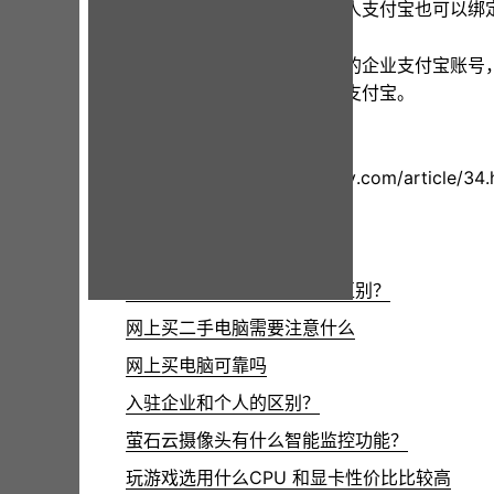
个体工商户即可以绑定个人支付宝也可以绑
如您已经有完成实名认证的企业支付宝账号
支付宝账号，建议您绑定个人支付宝。
文章地址：
https://www.nnzv.com/article/34.
相关阅读：
个人开店和企业开店有什么区别？
网上买二手电脑需要注意什么
网上买电脑可靠吗
入驻企业和个人的区别？
萤石云摄像头有什么智能监控功能？
玩游戏选用什么CPU 和显卡性价比比较高